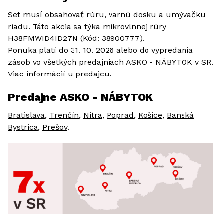
Set musí obsahovať rúru, varnú dosku a umývačku
riadu. Táto akcia sa týka mikrovlnnej rúry
H38FMWID4ID27N (Kód: 38900777).
Ponuka platí do 31. 10. 2026 alebo do vypredania
zásob vo všetkých predajniach ASKO - NÁBYTOK v SR.
Viac informácií u predajcu.
Predajne ASKO - NÁBYTOK
Bratislava
,
Trenčín
,
Nitra
,
Poprad
,
Košice
,
Banská
Bystrica
,
Prešov
.