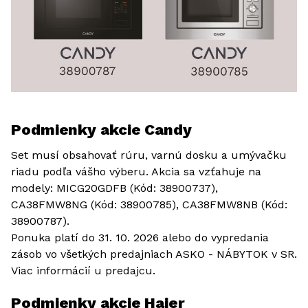
Podmienky akcie Candy
Set musí obsahovať rúru, varnú dosku a umývačku
riadu podľa vášho výberu. Akcia sa vzťahuje na
modely: MICG20GDFB (Kód: 38900737),
CA38FMW8NG (Kód: 38900785), CA38FMW8NB (Kód:
38900787).
Ponuka platí do 31. 10. 2026 alebo do vypredania
zásob vo všetkých predajniach ASKO - NÁBYTOK v SR.
Viac informácií u predajcu.
Podmienky akcie Haier