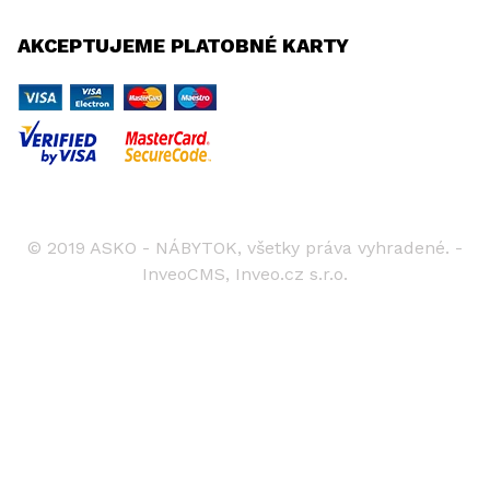
AKCEPTUJEME PLATOBNÉ KARTY
© 2019 ASKO - NÁBYTOK, všetky práva vyhradené. -
InveoCMS,
Inveo.cz s.r.o.