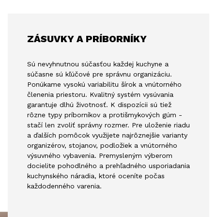
ZÁSUVKY A PRÍBORNÍKY
Sú nevyhnutnou súčasťou každej kuchyne a
súčasne sú kľúčové pre správnu organizáciu.
Ponúkame vysokú variabilitu šírok a vnútorného
členenia priestoru. Kvalitný systém vysúvania
garantuje dlhú životnosť. K dispozícii sú tiež
rôzne typy príborníkov a protišmykových gúm -
stačí len zvoliť správny rozmer. Pre uloženie riadu
a ďalších pomôcok využijete najrôznejšie varianty
organizérov, stojanov, podložiek a vnútorného
výsuvného vybavenia. Premysleným výberom
docielite pohodlného a prehľadného usporiadania
kuchynského náradia, ktoré oceníte počas
každodenného varenia.