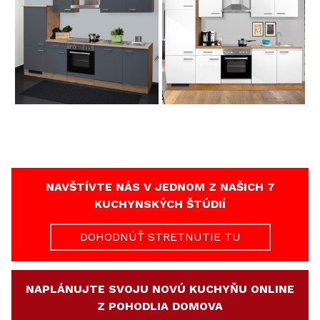
NAVŠTÍVTE NÁS V JEDNOM Z NAŠICH 7
KUCHYNSKÝCH ŠTÚDIÍ
DOHODNÚŤ STRETNUTIE TU
NAPLÁNUJTE SVOJU NOVÚ KUCHYŇU ONLINE
Z POHODLIA DOMOVA