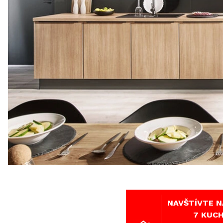
NAVŠTÍVTE N
7 KUCH