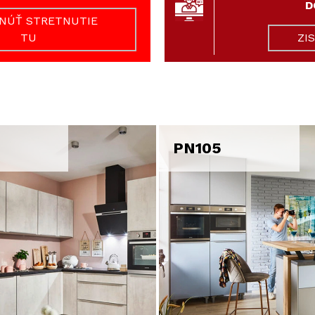
D
NÚŤ STRETNUTIE
TU
ZI
PN105