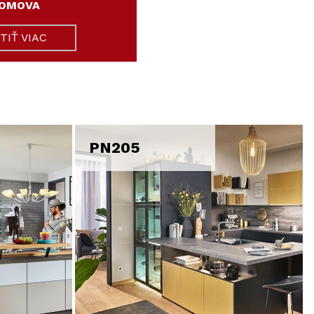
OMOVA
STIŤ VIAC
PN205