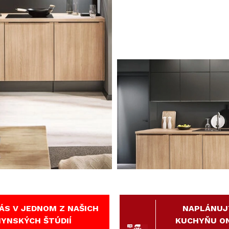
ÁS V JEDNOM Z NAŠICH
NAPLÁNUJ
YNSKÝCH ŠTÚDIÍ
KUCHYŇU ON