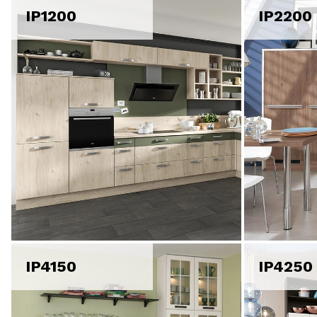
IP1200
IP2200
IP4150
IP4250