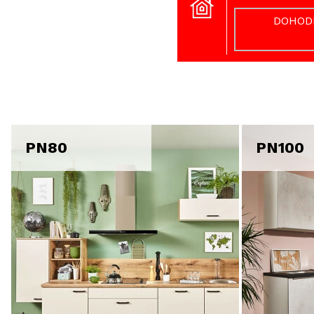
DOHOD
PN80
PN100