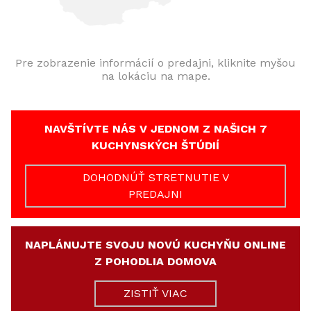
Pre zobrazenie informácií o predajni, kliknite myšou
na lokáciu na mape.
NAVŠTÍVTE NÁS V JEDNOM Z NAŠICH 7
KUCHYNSKÝCH ŠTÚDIÍ
DOHODNÚŤ STRETNUTIE V
PREDAJNI
NAPLÁNUJTE SVOJU NOVÚ KUCHYŇU ONLINE
Z POHODLIA DOMOVA
ZISTIŤ VIAC