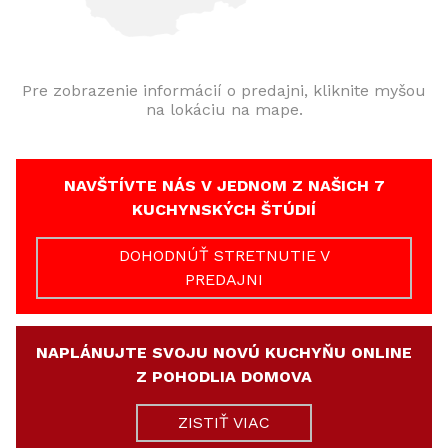
Pre zobrazenie informácií o predajni, kliknite myšou
na lokáciu na mape.
NAVŠTÍVTE NÁS V JEDNOM Z NAŠICH 7
KUCHYNSKÝCH ŠTÚDIÍ
DOHODNÚŤ STRETNUTIE V
PREDAJNI
NAPLÁNUJTE SVOJU NOVÚ KUCHYŇU ONLINE
Z POHODLIA DOMOVA
ZISTIŤ VIAC