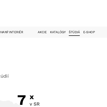
VANÝ INTERIÉR
AKCIE
KATALÓGY
ŠTÚDIÁ
E-SHOP
údií
7
x
v SR