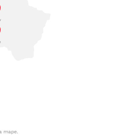
v
e
na mape.