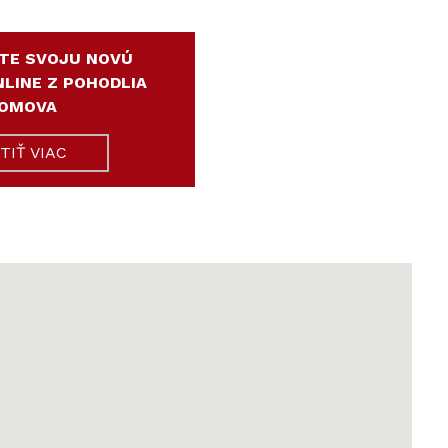
TE SVOJU NOVÚ
LINE Z POHODLIA
OMOVA
STIŤ VIAC