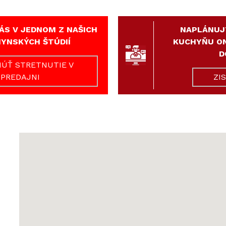
ÁS V JEDNOM Z NAŠICH
NAPLÁNUJ
YNSKÝCH ŠTÚDIÍ
KUCHYŇU ON
D
ÚŤ STRETNUTIE V
PREDAJNI
ZI