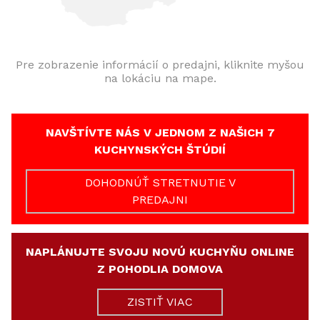
Pre zobrazenie informácií o predajni, kliknite myšou
na lokáciu na mape.
NAVŠTÍVTE NÁS V JEDNOM Z NAŠICH 7
KUCHYNSKÝCH ŠTÚDIÍ
DOHODNÚŤ STRETNUTIE V
PREDAJNI
NAPLÁNUJTE SVOJU NOVÚ KUCHYŇU ONLINE
Z POHODLIA DOMOVA
ZISTIŤ VIAC